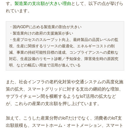
す。
製造業の支出額が大きい理由
として、以下の点が挙げら
れています。
・国内GDPに占める製造業の割合が大きい
・製造業向けの政府の支援施策が多い
・生産プロセスのスループット向上、最終製品の品質レベルの監
視、生産に関係するリソースの最適化、エネルギーコストの削
減、事業の持続可能性目標の達成、コンプライアンスへの柔軟な
対応、生産設備のリモート診断／予知保全、障害発生時の原因究
明、などの幅広い用途で活用が進んでいる
また、社会インフラの老朽化対策や交通システムの高度化施
策の拡大、スマートグリッドに対する支出の継続的な増加、
サプライチェーン間を横断するようなIoT活用の拡大など
が、これらの産業の支出額を押し上げています。
加えて、こうした産業分野のIoTだけでなく、消費者のIoT支
出額規模も、スマートホーム・オートメーション、スマート