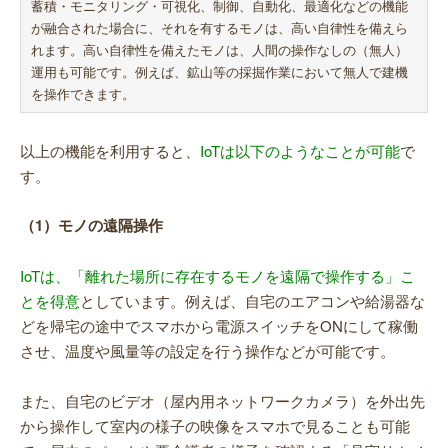
蓄積・モニタリング・可視化、制御、自動化、最適化などの機能
が融合された場合に、それを有するモノは、高い自律性を備えら
れます。高い自律性を備えたモノは、人間の操作なしの（無人）
運用も可能です。例えば、鉱山等の採掘作業において無人で建機
を操作できます。
以上の機能を利用すると、
IoTは以下のようなことが可能
で
す。
（1）モノの遠隔操作
IoTは、「離れた場所に存在するモノを遠隔で操作する」こ
とを得意
としています。例えば、自宅のエアコンや給湯器な
どを帰宅の途中でスマホから電源スイッチをONにして稼働
させ、温度や風量等の設定を行う操作などが可能です。
また、自宅のビデオ（屋内用ネットワークカメラ）を外出先
から操作して室内の様子の映像をスマホで見ることも可能