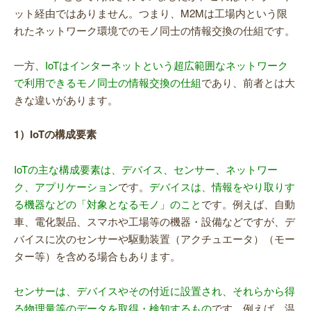
ット経由ではありません。つまり、M2Mは工場内という限
れたネットワーク環境でのモノ同士の情報交換の仕組です。
一方、
IoTはインターネットという超広範囲なネットワーク
で利用できるモノ同士の情報交換の仕組
であり、前者とは大
きな違いがあります。
1）IoTの構成要素
IoTの主な構成要素は、デバイス、センサー、ネットワー
ク、アプリケーション
です。
デバイスは、情報をやり取りす
る機器などの「対象となるモノ」のこと
です。例えば、自動
車、電化製品、スマホや工場等の機器・設備などですが、デ
バイスに次のセンサーや駆動装置（アクチュエータ）（モー
ター等）を含める場合もあります。
センサーは、デバイスやその付近に設置され、それらから得
る物理量等のデータを取得・検知するもの
です。例えば、温