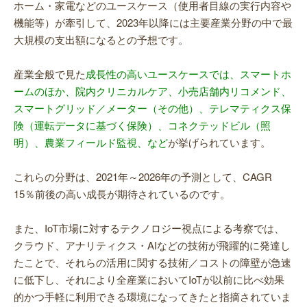
ホーム・家電などのユースケース（使用者目線の実行内容や
機能等）が牽引して、2023年以降には主要産業分野の中で最
大規模の支出額になるとの予想です。
産業全般で見た
成長性の高いユースケースでは、スマートホ
ームのほか、院内クリニカルケア、小売店舗内リコメンド、
スマートグリッド／メーター（その他）、テレマティクス保
険（運転データに基づく保険）、コネクテッドビル（照
明）、農業フィールド監視、など
が挙げられています。
これらの分野は、2021年～2026年の予測として、CAGR
15％前後の高い成長が期待されているのです。
また、IoT市場に対するテクノロジー視点による考察では、
クラウド、アナリティクス・AIなどの技術が飛躍的に発達し
たことで、それらの活用に関する技術／コストの障壁が急速
に低下し、それにより全産業においてIoTが以前に比べ効果
的かつ手軽に利用できる環境になってきたと指摘されていま