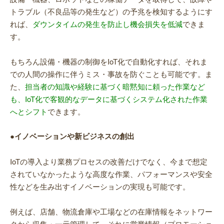
トラブル（不良品等の発生など）の予兆を検知するようにす
れば、
ダウンタイムの発生を防止し機会損失を低減
できま
す。
もちろん設備・機器の制御をIoT化で自動化すれば、それま
での人間の操作に伴うミス・事故を防ぐことも可能です。ま
た、
担当者の知識や経験に基づく暗黙知に頼った作業など
も、IoT化で客観的なデータに基づくシステム化された作業
へとシフト
できます。
●イノベーションや新ビジネスの創出
IoTの導入より業務プロセスの改善だけでなく、今まで想定
されていなかったような高度な作業、パフォーマンスや安全
性などを生み出すイノベーションの実現も可能です。
例えば、店舗、物流倉庫や工場などの在庫情報をネットワー
クから収集・一元管理して、それに営業情報（プロモーショ