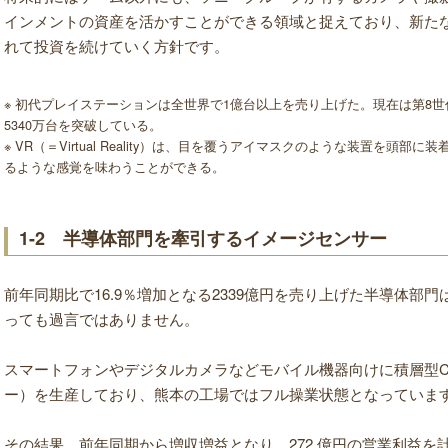
インメントの資産を活かすことができる領域と捉えており、新た
れて投資を続けていく方針です。
※ 初代プレイステーションは全世界で1億台以上を売り上げた。現在は第8世代
5340万台を突破している。
※ VR（＝Virtual Reality）は、目を覆うアイマスクのような装置を
るような感覚を味わうことができる。
1-2 半導体部門を牽引するイメージセンサー
前年同期比で16.9％増加となる2339億円を売り上げた半導体部
っても過言ではありません。
スマートフォンやデジタルカメラなどモバイル機器向けに積層型C
ー）を生産しており、熊本の工場ではフル操業状態となっていま
その結果、前年同期から増収増益となり、272 億円の営業利益