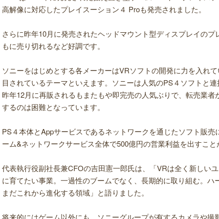
高解像に対応したプレイスーション４ Proも発売されました。
さらに昨年10月に発売されたヘッドマウント型ディスプレイのプ
もに売り切れるなど好調です。
ソニーをはじめとする各メーカーはVRソフトの開発に力を入れて
目されているテーマといえます。ソニーは人気のPS４ソフトと連
昨年12月に再販されるもまたもや即完売の人気ぶりで、転売業者
するのは困難となっています。
PS４本体とAppサービスであるネットワークを通じたソフト販
ーム&ネットワークサービス全体で500億円の営業利益を出すこと
代表執行役副社長兼CFOの吉田憲一郎氏は、「VRは全く新しい
に育てたい事業。一過性のブームでなく、長期的に取り組む。ハ
まだこれから進化する領域」と語りました。
将来的にはゲーム以外にも、ソニーグループが有するカメラや撮