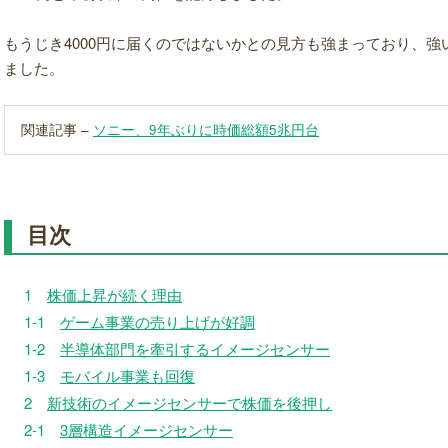
もうじき4000円に届くのではないかとの見方も強まっており、
ました。
関連記事 –
ソニー、9年ぶりに時価総額5兆円台
目次
1
株価上昇が続く理由
1-1
ゲーム事業の売り上げが好調
1-2
半導体部門を牽引するイメージセンサー
1-3
モバイル事業も回復
2
新技術のイメージセンサーで株価を後押し
2-1
3層構造イメージセンサー