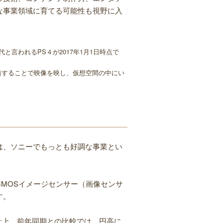
な事業領域に育てる可能性も視野に入
と言われるPS４が2017年1月1日時点で
頭部に装着することで映像を映し、仮想空間の中にい
門は、ソニーでもっとも好調な事業とい
MOSイメージセンサー（画像センサ
す。
を計上。前年同期との比較では、円高に