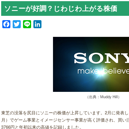
ソニーが好調？じわじわ上がる株価
Facebook
Twitter
Line
LinkedIn
（出典：Muddy Hill）
東芝の没落を尻目にソニーの株価が上昇
しています。2月に発表した
月）でゲーム事業とイメージセンサー事業が高く評価され、買い注
3766円と年初以来の高値を記録しました。