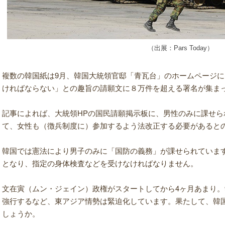
（出展：Pars Today）
複数の韓国紙は9月、韓国大統領官邸
「青瓦台」のホームページに
ければならない」との趣旨の請願文に８万件を超える署名が集ま
記事によれば、大統領HPの国民請願掲示板に、男性のみに課せ
て、女性も（徴兵制度に）参加するよう法改正する必要があると
韓国では憲法により男子のみに「国防の義務」が課せられています
となり、指定の身体検査などを受けなければなりません。
文在寅（ムン・ジェイン）政権がスタートしてから4ヶ月あまり。
強行するなど、東アジア情勢は緊迫化しています。果たして、韓
しょうか。