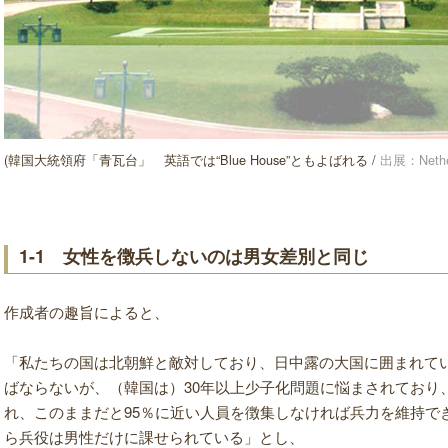
(韓国大統領府「青瓦台」 英語では“Blue House”ともよばれる /
出展：Nether
1-1 女性を徴兵しないのは男女差別と同じ
作成者の趣旨によると、
「私たちの国は北朝鮮と敵対しており、日中露の大国に囲まれて
ばならないが、（韓国は）30年以上少子化問題に悩まされており
れ、このままだと95％に近い人員を徴集しなければ兵力を維持で
ら兵役は男性だけに課せられている」とし、