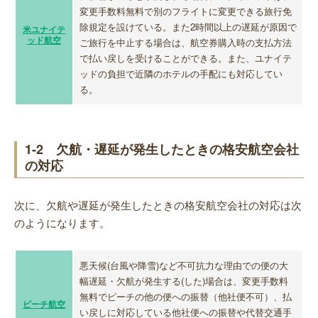
変更手数料無料で別のフライトに変更できる旅行免
除規定を設けている。また2時間以上の遅延が原因で
米ユナイテ
ッド航空
ご旅行を中止する場合は、航空券購入時の支払方法
で払い戻しを受けることができる。また、ユナイテ
ッドの負担で近隣のホテルの手配にも対応してい
る。
1-2 欠航・遅延が発生したときの格安航空会社
の対応
次に、欠航や遅延が発生したときの格安航空会社の対応は次
のようになります。
悪天候(台風や降雪)など不可抗力な理由での便の大
幅遅延・欠航が発生する(した)場合は、変更手数料
無料でピーチの他の便への振替（他社便不可）、払
ピーチ航空
い戻しに対応している他社便への振替や代替交通手