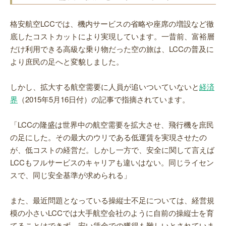
格安航空LCCでは、機内サービスの省略や座席の増設など徹
底したコストカットにより実現しています。一昔前、富裕層
だけ利用できる高級な乗り物だった空の旅は、LCCの普及に
より庶民の足へと変貌しました。
しかし、拡大する航空需要に人員が追いついていないと
経済
界
（2015年5月16日付）の記事で指摘されています。
「LCCの隆盛は世界中の航空需要を拡大させ、飛行機を庶民
の足にした。その最大のウリである低運賃を実現させたの
が、低コストの経営だ。しかし一方で、安全に関して言えば
LCCもフルサービスのキャリアも違いはない。同じライセン
スで、同じ安全基準が求められる」
また、最近問題となっている操縦士不足については、経営規
模の小さいLCCでは大手航空会社のように自前の操縦士を育
てることはできず、安い賃金での獲得も難しいとされていま