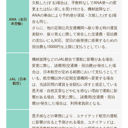
欠航した(する)場合は、手数料なしでANA便への変
更または払い戻しを受け付ける。機材故障など、
ANAの事由により予約便が遅延・欠航した(する)場
ANA（全日
合も同じ。
本空輸）
さらに、他の定期公共交通機関へ振り替え時の運賃
差額や、振り替えに際して発生した交通費・宿泊費
の支払いにも対応。翌日の振替便に搭乗するための
宿泊費も15000円を上限に支払うとしている。
機材故障などのJAL都合で運航に影響がある場合、
変更に際し、諸費用(交通費・宿泊費)が発生した場
合は、日本航空が定める範囲において支払うとして
いる。航空機以外の定期交通機関へ変更する場合
JAL（日本
航空）
は、当該区間の運賃を全額払い戻すと規定している
悪天候・自然災害などやむを得ない理由で運航に影
響がある場合、変更に際し、諸費用(交通費・宿泊
費)が発生した場合は、利用者負担となる。
悪天候などの事態により、ユナイテッド航空の運航
に影響が出ると予測される場合、ユナイテッドは、