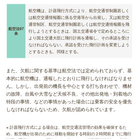
航空機は、計器飛行方式により、航空交通管制圏若しく
は航空交通情報圏に係る空港等から出発し、又は航空交
通管制区、航空交通管制圏若しくは航空交通情報圏を飛
航空法97
行しようとするときは、国土交通省令で定めるところに
条
より国土交通大臣に飛行計画を通報し、その承認を受け
なければならない。承認を受けた飛行計画を変更しよう
とするときも、同様とする。
また、欠航に関する基準は航空法では定められておらず、基
本的に航空機は、通報したとおりに飛行しなければなりませ
ん。しかし、出発前の機長を中心とする打ち合わせで、機材
の故障、台風や大雪など天候不良、その他出発地・到着地の
特段の事情、などの事情があった場合には乗客の安全を優先
しなければならないため、欠航が認められています。
※ 計器飛行方式による場合は、航空交通流管理の効果を確保するた
め、航空機が出発のために移動を開始する時刻の２時間前までに飛行