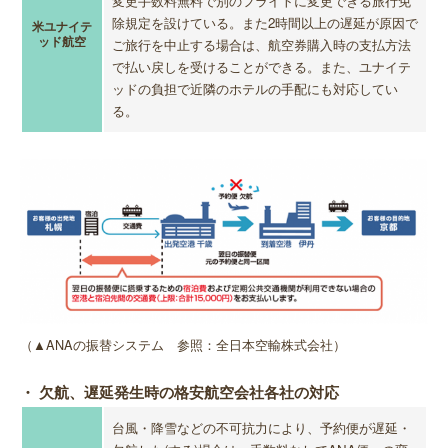
変更手数料無料で別のフライトに変更できる旅行免
除規定を設けている。また2時間以上の遅延が原因で
米ユナイテ
ッド航空
ご旅行を中止する場合は、航空券購入時の支払方法
で払い戻しを受けることができる。また、ユナイテ
ッドの負担で近隣のホテルの手配にも対応してい
る。
（▲ANAの振替システム 参照：全日本空輸株式会社）
・ 欠航、遅延発生時の格安航空会社各社の対応
台風・降雪などの不可抗力により、予約便が遅延・