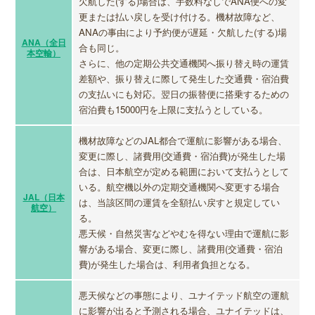
欠航した(する)場合は、手数料なしでANA便への変
更または払い戻しを受け付ける。機材故障など、
ANAの事由により予約便が遅延・欠航した(する)場
ANA（全日
合も同じ。
本空輸）
さらに、他の定期公共交通機関へ振り替え時の運賃
差額や、振り替えに際して発生した交通費・宿泊費
の支払いにも対応。翌日の振替便に搭乗するための
宿泊費も15000円を上限に支払うとしている。
機材故障などのJAL都合で運航に影響がある場合、
変更に際し、諸費用(交通費・宿泊費)が発生した場
合は、日本航空が定める範囲において支払うとして
いる。航空機以外の定期交通機関へ変更する場合
JAL（日本
は、当該区間の運賃を全額払い戻すと規定してい
航空）
る。
悪天候・自然災害などやむを得ない理由で運航に影
響がある場合、変更に際し、諸費用(交通費・宿泊
費)が発生した場合は、利用者負担となる。
悪天候などの事態により、ユナイテッド航空の運航
に影響が出ると予測される場合、ユナイテッドは、