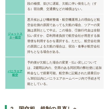
段の補償、並びに遅延、欠航に伴い発生した（す
る）宿泊費、交通費などの補償はない。
悪天候および機材整備・航空機運用上の理由など航
空会社側の原因であっても欠航の場合、ツアーの実
施は原則として中止。この場合、①旅行代金は全額
ジェットス
払い戻すか、②利用者負担で航空会社が用意する振
ター航空
替便を利用するかを選択する。ただし、航空会社側
の原因による欠航の場合は、宿泊・食事が航空会社
持ちとなる場合がある。
予約便が欠航した場合の変更・払い戻しについて
は、2週間以内の、空席のある同区間の弊社便に追加
バニラエア
料金なしで搭乗可能。航空券に記載された搭乗日か
航空
ら30日以内にバニラエアホームページ内で手続き可
能としている。
2 国交相、規制の見直しへ