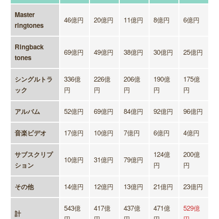
Master
46億円
20億円
11億円
8億円
6億円
ringtones
Ringback
69億円
49億円
38億円
30億円
25億円
tones
シングルトラ
336億
226億
206億
190億
175億
ック
円
円
円
円
円
アルバム
52億円
69億円
84億円
92億円
96億円
音楽ビデオ
17億円
10億円
7億円
6億円
4億円
サブスクリプ
124億
200億
10億円
31億円
79億円
ション
円
円
その他
14億円
12億円
13億円
21億円
23億円
543億
417億
437億
471億
529億
計
円
円
円
円
円