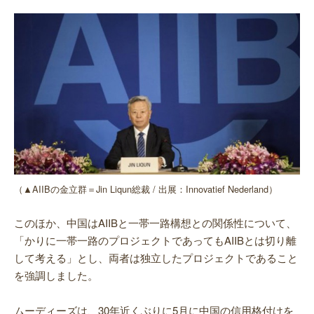
（▲AIIBの金立群＝Jin Liqun総裁 / 出展：Innovatief Nederland）
このほか、中国はAIIBと一帯一路構想との関係性について、
「かりに一帯一路のプロジェクトであってもAIIBとは切り離
して考える」とし、両者は独立したプロジェクトであること
を強調しました。
ムーディーズは、30年近くぶりに5月に中国の信用格付けを