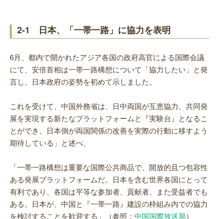
2-1 日本、「一帯一路」に協力を表明
6月、都内で開かれたアジア各国の政府高官による国際会議
にて、安倍首相は一帯一路構想について「協力したい」と発
言し、日本政府の姿勢を初めて示しました。
これを受けて、中国外務省は、日中両国が互恵協力、共同発
展を実現する新たなプラットフォームと『実験台』となるこ
とができ、日本側が両国関係の改善を実際の行動に移すよう
期待している」と述べ、
「一帯一路構想は重要な国際公共商品で、開放的且つ包容性
ある発展プラットフォームだ。日本を含む世界各国にとって
有利であり、各国は平等な参加者、貢献者、また受益者でも
ある。日本が、中国と『一帯一路』建設の枠組み内での協力
を検討することを歓迎する」（参照：
中国国際放送局
）