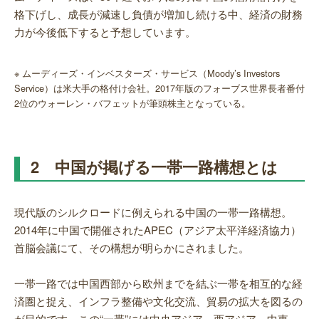
格下げし、成長が減速し負債が増加し続ける中、経済の財務
力が今後低下すると予想しています。
※ ムーディーズ・インベスターズ・サービス（Moody’s Investors
Service）は米大手の格付け会社。2017年版のフォーブス世界長者番付
2位のウォーレン・バフェットが筆頭株主となっている。
2 中国が掲げる一帯一路構想とは
現代版のシルクロードに例えられる中国の一帯一路構想。
2014年に中国で開催されたAPEC（アジア太平洋経済協力）
首脳会議にて、その構想が明らかにされました。
一帯一路では中国西部から欧州までを結ぶ一帯を相互的な経
済圏と捉え、インフラ整備や文化交流、貿易の拡大を図るの
が目的です。この“一帯”には中央アジア、西アジア、中東、