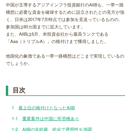
中国が主導するアジアインフラ投資銀行のAIIBも、一帯一路
構想に必要な資金を確保するために設立されたとの見方が強
く、日米は2017年7月時点では参加を見送っているものの、
参加国は80カ国までに拡大しています。
また、AIIBは6月、米投資会社から最高ランクである
「Aaa（トリプルA）」の格付けまで獲得しました。
他国化の象徴である一帯一路構想はどこまで実現しているの
でしょうか。
目次
1
最上位の格付けとなったAIIB
1-1
重要案件は中国に拒否権あり
1-2
AIIBの金総裁、総会で透明性を強調