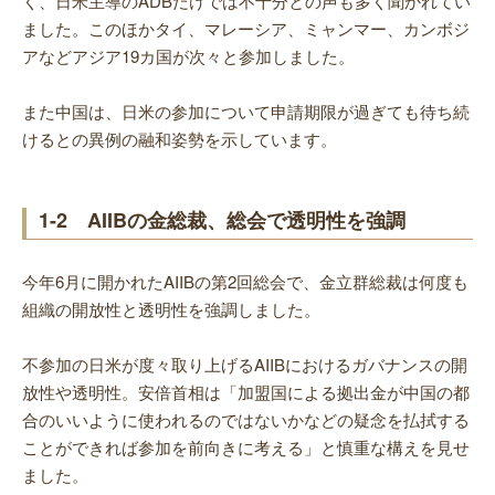
く、日米主導のADBだけでは不十分との声も多く聞かれてい
ました。このほかタイ、マレーシア、ミャンマー、カンボジ
アなどアジア19カ国が次々と参加しました。
また中国は、日米の参加について申請期限が過ぎても待ち続
けるとの異例の融和姿勢を示しています。
1-2 AIIBの金総裁、総会で透明性を強調
今年6月に開かれたAIIBの第2回総会で、金立群総裁は何度も
組織の開放性と透明性を強調しました。
不参加の日米が度々取り上げるAIIBにおけるガバナンスの開
放性や透明性。安倍首相は「加盟国による拠出金が中国の都
合のいいように使われるのではないかなどの疑念を払拭する
ことができれば参加を前向きに考える」と慎重な構えを見せ
ました。