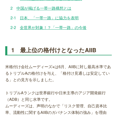
2
中国が掲げる一帯一路構想とは
2-1
日本、「一帯一路」に協力を表明
2-2
全世界が対象！？「一帯一路」の今後
1 最上位の格付けとなったAIIB
米格付け会社ムーディーズ※は6月、AIIBに対し最高水準であ
るトリプルAの格付けを与え、「格付け見通しは安定してい
る」との見方を示しました。
トリプルAランクは世界銀行や日米主導のアジア開発銀行
（ADB）と同じ水準です。
ムーディーズは、声明のなかで「リスク管理、自己資本比
率、流動性に関するAIIBのガバナンス体制の強み」を理由