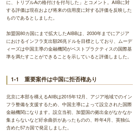
に、トリプルAの格付けを付与した」とコメント。AIIBに対
する評価は現在および将来の信用度に対する評価を反映した
ものであるとしました。
加盟国80カ国にまで拡大したAIBBは、2030年までにアジア
におけるインフラ支出額26兆ドルを目標としており、ムーデ
ィーズは中国主導の金融機関がベストプラクティスの国際基
準を満たすことができることを示していると評価しました。
1-1 重要案件は中国に拒否権あり
北京に本部を構えるAIIBは2015年12月、アジア地域でのイン
フラ整備を支援するため、中国主導によって設立された国際
金融機関になります。設立当初、加盟国の拠出金がなかなか
集まらないなど紆余曲折があったものの、昨年4月、英独仏
含めた57カ国で発足しました。