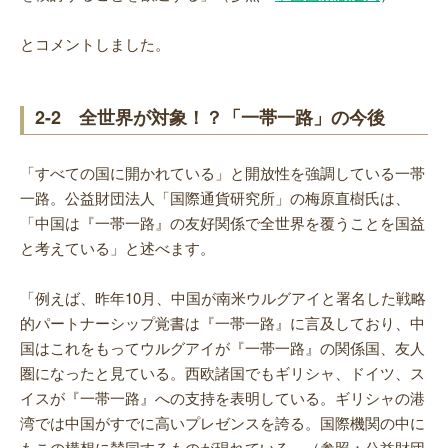
とコメントしました。
2-2 全世界が対象！？「一帯一路」の今後
「すべての国に開かれている」と開放性を強調している一帯
一路。公益財団法人「国際通貨研究所」の梅原直樹氏は、
「中国は『一帯一路』の友好関係で全世界を覆うことを国益
と考えている」と述べます。
「例えば、昨年10月、中国が南米ウルグアイと署名した戦略
的パートナーシップ覚書は『一帯一路』に言及しており、中
国はこれをもってウルグアイが『一帯一路』の関係国、友人
圏になったと見ている。西欧諸国でもギリシャ、ドイツ、ス
イスが『一帯一路』への支持を表明している。ギリシャの港
湾では中国がすでに高いプレゼンスを誇る。国際機関の中に
もこの構想に賛同するものが現れている」（参照：公益財団