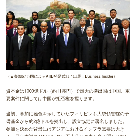
（▲参加57カ国によるAIIB発足式典 / 出展：Business Insider）
資本金は1000億ドル（約11兆円）で最大の拠出国は中国、重
要案件に関しては中国が拒否権を握ります。
当初、参加に難色を示していたフィリピンも大統領管轄の予
備基金から約2億ドルを拠出し、設立協定に署名しました。
参加を決めた背景にはアジアにおけるインフラ需要は大き