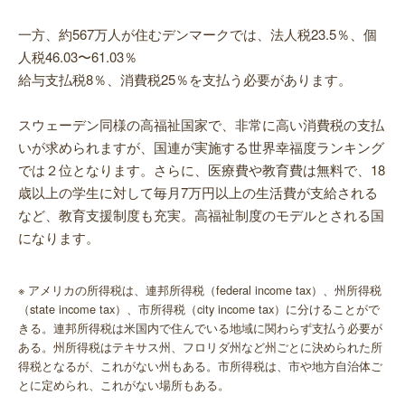
一方、約567万人が住むデンマークでは、法人税23.5％、個
人税46.03〜61.03％
給与支払税8％、消費税25％を支払う必要があります。
スウェーデン同様の高福祉国家で、非常に高い消費税の支払
いが求められますが、国連が実施する世界幸福度ランキング
では２位となります。さらに、医療費や教育費は無料で、18
歳以上の学生に対して毎月7万円以上の生活費が支給される
など、教育支援制度も充実。高福祉制度のモデルとされる国
になります。
※ アメリカの所得税は、連邦所得税（federal income tax）、州所得税
（state income tax）、市所得税（city income tax）に分けることがで
きる。連邦所得税は米国内で住んでいる地域に関わらず支払う必要が
ある。州所得税はテキサス州、フロリダ州など州ごとに決められた所
得税となるが、これがない州もある。市所得税は、市や地方自治体ご
とに定められ、これがない場所もある。