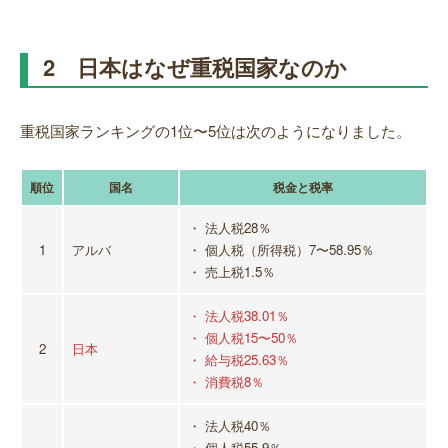
2 日本はなぜ重税国家なのか
重税国家ランキングの1位〜5位は次のようになりました。
順位
国名
税金と税率
・ 法人税28％
1
アルバ
・ 個人税（所得税）7〜58.95％
・ 売上税1.5％
・ 法人税38.01％
・ 個人税15〜50％
2
日本
・ 給与税25.63％
・ 消費税8％
・ 法人税40％
・ 個人税55.9％