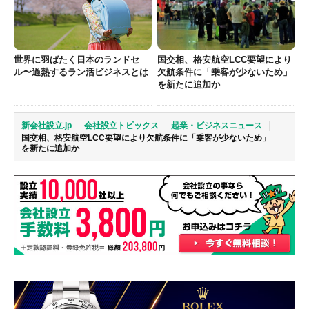
世界に羽ばたく日本のランドセ
国交相、格安航空LCC要望により
ル〜過熱するラン活ビジネスとは
欠航条件に「乗客が少ないため」
を新たに追加か
新会社設立.jp
会社設立トピックス
起業・ビジネスニュース
国交相、格安航空LCC要望により欠航条件に「乗客が少ないため」
を新たに追加か