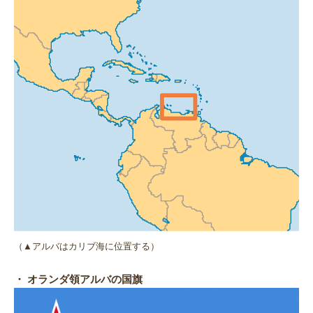
（▲アルバはカリブ海に位置する）
・ オランダ領アルバの国旗