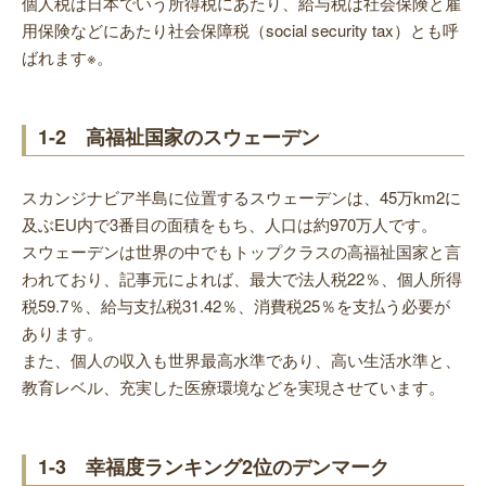
個人税は日本でいう所得税にあたり、給与税は社会保険と雇
用保険などにあたり社会保障税（social security tax）とも呼
ばれます※。
1-2 高福祉国家のスウェーデン
スカンジナビア半島に位置するスウェーデンは、45万km2に
及ぶEU内で3番目の面積をもち、人口は約970万人です。
スウェーデンは世界の中でもトップクラスの高福祉国家と言
われており、記事元によれば、最大で法人税22％、個人所得
税59.7％、給与支払税31.42％、消費税25％を支払う必要が
あります。
また、個人の収入も世界最高水準であり、高い生活水準と、
教育レベル、充実した医療環境などを実現させています。
1-3 幸福度ランキング2位のデンマーク