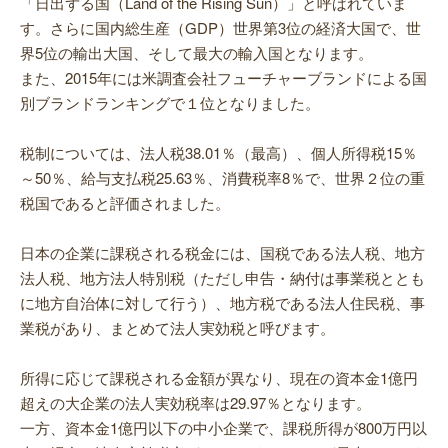
「日出ずる国（Land of the Rising Sun）」と呼ばれていま
す。さらに国内総生産（GDP）世界第3位の経済大国で、世
界5位の輸出大国、そして最大の輸入国となります。
また、2015年には米調査会社フューチャーブランドによる国
別ブランドランキングで１位となりました。
税制については、法人税38.01％（最高）、個人所得税15％
～50％、給与支払税25.63％、消費税率8％で、世界２位の重
税国であると評価されました。
日本の企業に課税される税金には、国税である法人税、地方
法人税、地方法人特別税（ただし申告・納付は事業税ととも
に地方自治体に対して行う）、地方税である法人住民税、事
業税があり、まとめて法人実効税と呼びます。
所得に応じて課税される金額が異なり、現在の資本金1億円
超えの大企業の法人実効税率は29.97％となります。
一方、資本金1億円以下の中小企業で、課税所得が800万円以