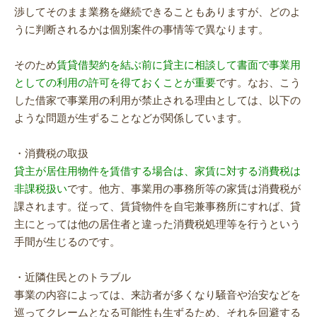
渉してそのまま業務を継続できることもありますが、どのよ
うに判断されるかは個別案件の事情等で異なります。
そのため
賃貸借契約を結ぶ前に貸主に相談して書面で事業用
としての利用の許可を得ておくことが重要
です。なお、こう
した借家で事業用の利用が禁止される理由としては、以下の
ような問題が生ずることなどが関係しています。
・消費税の取扱
貸主が居住用物件を賃借する場合は、家賃に対する消費税は
非課税扱い
です。他方、事業用の事務所等の家賃は消費税が
課されます。従って、賃貸物件を自宅兼事務所にすれば、貸
主にとっては他の居住者と違った消費税処理等を行うという
手間が生じるのです。
・近隣住民とのトラブル
事業の内容によっては、来訪者が多くなり騒音や治安などを
巡ってクレームとなる可能性も生ずるため、それを回避する