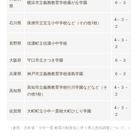
横浜市立義務教育学校霧が丘学園
６－３
県
4－３－
石川県
珠洲市立宝立小中学校など（その他1校）
２
4－３－
長野県
信濃町立信濃小中学校
２
大阪府
守口市立さつき学園
６－３
兵庫県
神戸市立義務教育学校港島学園
６－３
高知市立義務教育学校行川学園などなど（そ
4－３－
高知県
の他1校）
２
4－３－
佐賀県
大町町立小中一貫校大町ひじり学園
２
（参照：文科省「小中一貫 教育の制度化に伴う導入意向調査について」）