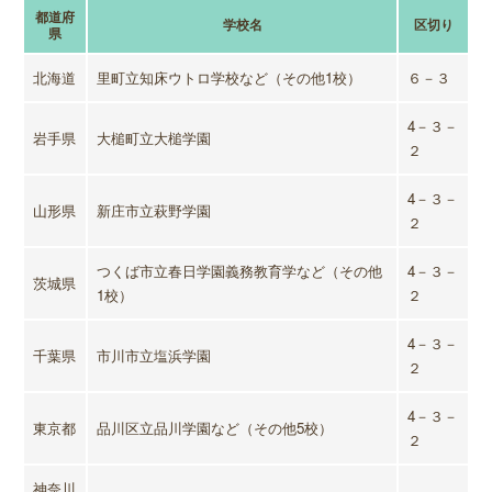
都道府
学校名
区切り
県
北海道
里町立知床ウトロ学校など（その他1校）
６－３
4－３－
岩手県
大槌町立大槌学園
２
4－３－
山形県
新庄市立萩野学園
２
つくば市立春日学園義務教育学など（その他
4－３－
茨城県
1校）
２
4－３－
千葉県
市川市立塩浜学園
２
4－３－
東京都
品川区立品川学園など（その他5校）
２
神奈川