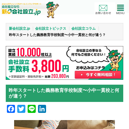
新会社設立.jp
会社設立トピックス
会社設立コラム
昨年スタートした義務教育学校制度〜小中一貫校と何が違う？
昨年スタートした義務教育学校制度〜小中一貫校と何
が違う？
Facebook
Twitter
Line
LinkedIn