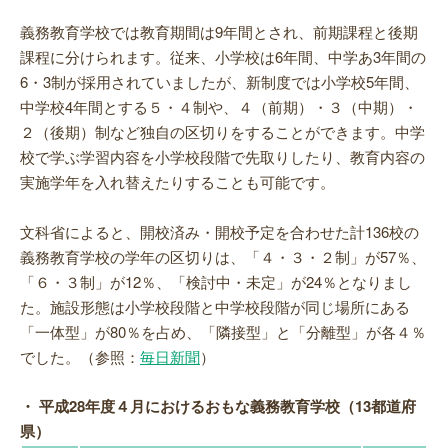
義務教育学校では教育期間は9年間とされ、前期課程と後期
課程に分けられます。従来、小学校は6年間、中学あ3年間の
6・3制が採用されていましたが、新制度では小学校5年間、
中学校4年間とする５・４制や、４（前期）・３（中期）・
２（後期）制など独自の区切りをすることができます。中学
校で学ぶ学習内容を小学校段階で先取りしたり、教育内容の
実施学年を入れ替えたりすることも可能です。
文科省によると、開校済み・開校予定を合わせた計136校の
義務教育学校の学年の区切りは、「４・３・２制」が57％、
「６・３制」が12％、「検討中・未定」が24％となりまし
た。施設形態は小学校段階と中学校段階が同じ場所にある
「一体型」が80％を占め、「隣接型」と「分離型」が各４％
でした。（参照：
毎日新聞
）
・ 平成28年度４月におけるおもな義務教育学校（13都道府
県）