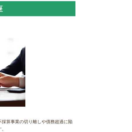
座
不採算事業の切り離しや債務超過に陥
す。