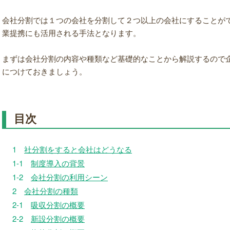
会社分割では１つの会社を分割して２つ以上の会社にすることが
業提携にも活用される手法となります。
まずは会社分割の内容や種類など基礎的なことから解説するので
につけておきましょう。
目次
1
社分割をすると会社はどうなる
1-1
制度導入の背景
1-2
会社分割の利用シーン
2
会社分割の種類
2-1
吸収分割の概要
2-2
新設分割の概要